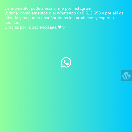
De momento, podéis escribirme por Instagram
@dona_complementos o al WhatsApp 640 512 698 y por allí os
atiendo y os puedo enseñar todos los productos y cogeros
pedidos.
Gracias por la pacienciaaaa 💝✨