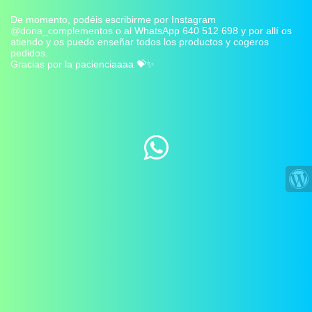
De momento, podéis escribirme por Instagram
@dona_complementos o al WhatsApp 640 512 698 y por allí os
atiendo y os puedo enseñar todos los productos y cogeros
pedidos.
Gracias por la pacienciaaaa 💝✨