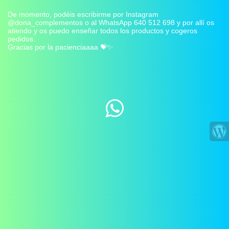
De momento, podéis escribirme por Instagram
@dona_complementos o al WhatsApp 640 512 698 y por allí os
atiendo y os puedo enseñar todos los productos y cogeros
pedidos.
Gracias por la pacienciaaaa 💝✨