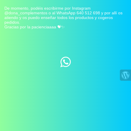
De momento, podéis escribirme por Instagram
@dona_complementos o al WhatsApp 640 512 698 y por allí os
atiendo y os puedo enseñar todos los productos y cogeros
pedidos.
Gracias por la pacienciaaaa 💝✨