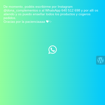
De momento, podéis escribirme por Instagram
@dona_complementos o al WhatsApp 640 512 698 y por allí os
atiendo y os puedo enseñar todos los productos y cogeros
pedidos.
Gracias por la pacienciaaaa 💝✨